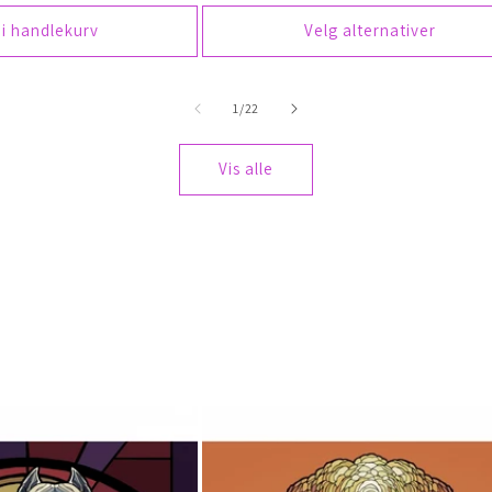
 i handlekurv
Velg alternativer
av
1
/
22
Vis alle