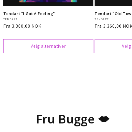
Tendart "I Got A Feeling"
Tendart "Old Town
Selger:
Selger:
TENDART
TENDART
Vanlig
Fra 3.360,00 NOK
Vanlig
Fra 3.360,00 NO
pris
pris
Velg alternativer
Velg
Fru Bugge 💋