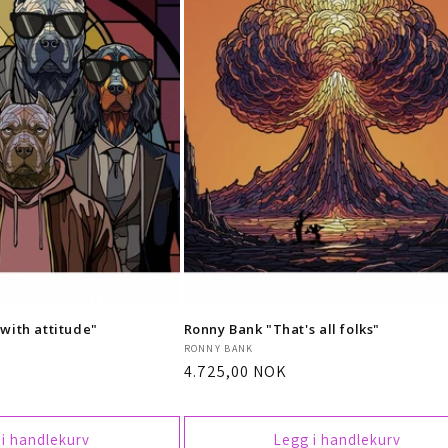
with attitude"
Ronny Bank "That's all folks"
Selger:
RONNY BANK
Vanlig
4.725,00 NOK
pris
 i handlekurv
Legg i handlekurv