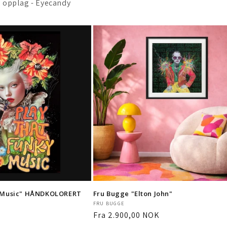
e opplag - Eyecandy
y Music" HÅNDKOLORERT
Fru Bugge "Elton John"
Selger:
FRU BUGGE
Vanlig
Fra 2.900,00 NOK
pris