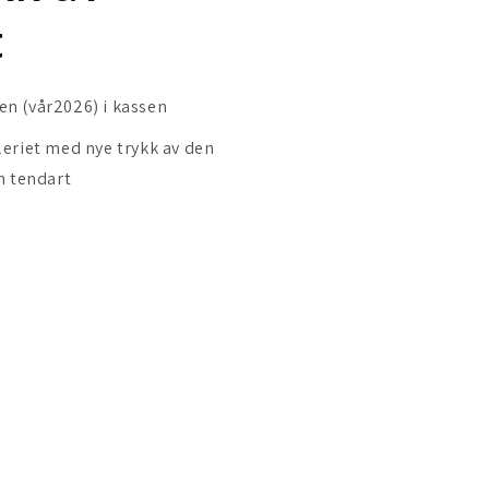
t
en (vår2026) i kassen
lleriet med nye trykk av den
n tendart