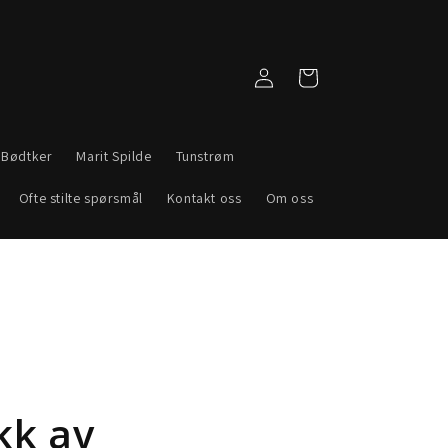
Logg
Handlekurv
inn
 Bødtker
Marit Spilde
Tunstrøm
Ofte stilte spørsmål
Kontakt oss
Om oss
kk av