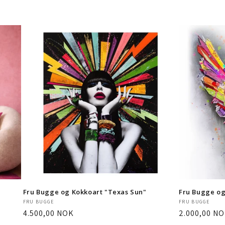
Fru Bugge og Kokkoart "Texas Sun"
Fru Bugge og
Selger:
Selger:
FRU BUGGE
FRU BUGGE
Vanlig
4.500,00 NOK
Vanlig
2.000,00 N
pris
pris