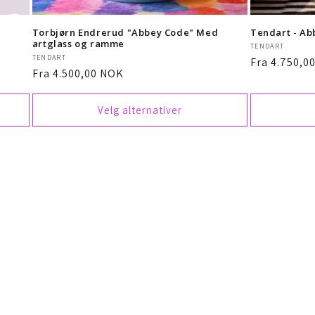
Torbjørn Endrerud "Abbey Code" Med
Tendart - Ab
artglass og ramme
Selger:
TENDART
Selger:
TENDART
Vanlig
Fra 4.750,0
Vanlig
Fra 4.500,00 NOK
pris
pris
Velg alternativer