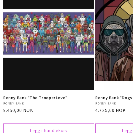
Ronny Bank "The TrooperLove"
Ronny Bank "Dogs 
Selger:
Selger:
RONNY BANK
RONNY BANK
Vanlig
9.450,00 NOK
Vanlig
4.725,00 NOK
pris
pris
Legg i handlekurv
Legg