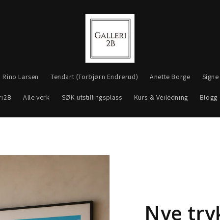
Rino Larsen
Tendart (Torbjørn Endrerud)
Anette Borge
Signe
ri2B
Alle verk
SØK utstillingsplass
Kurs & Veiledning
Blogg
Nye try