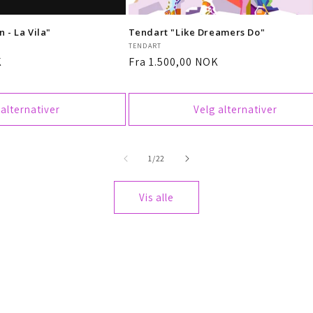
 - La Vila"
Tendart "Like Dreamers Do"
Selger:
TENDART
K
Vanlig
Fra 1.500,00 NOK
pris
 alternativer
Velg alternativer
av
1
/
22
Vis alle