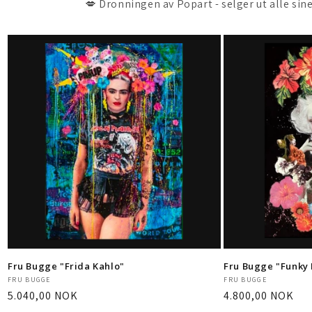
💋 Dronningen av Popart - selger ut alle sin
Fru Bugge "Frida Kahlo"
Fru Bugge "Funk
Selger:
Selger:
FRU BUGGE
FRU BUGGE
Vanlig
5.040,00 NOK
Vanlig
4.800,00 NOK
pris
pris