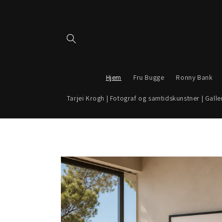
Gå videre
til
innholdet
Hjem
Fru Bugge
Ronny Bank
Tarjei Krogh | Fotograf og samtidskunstner | Galle