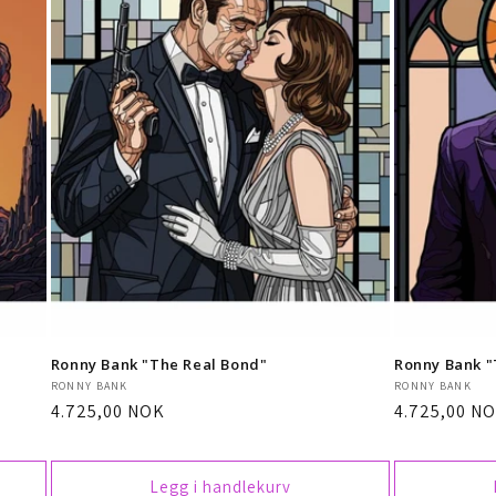
Ronny Bank "The Real Bond"
Ronny Bank "
Selger:
Selger:
RONNY BANK
RONNY BANK
Vanlig
4.725,00 NOK
Vanlig
4.725,00 N
pris
pris
Legg i handlekurv