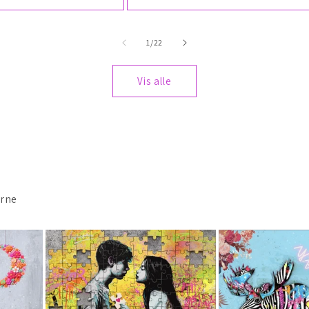
av
1
/
22
Vis alle
erne