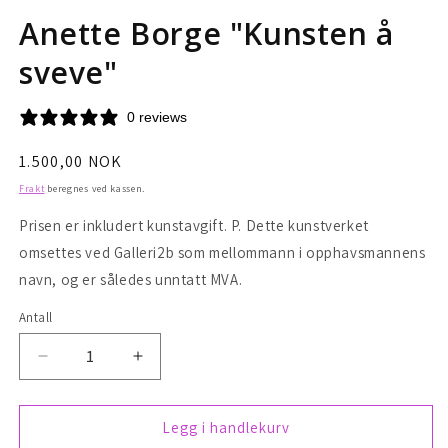
Anette Borge "Kunsten å
sveve"
0 reviews
Vanlig
1.500,00 NOK
pris
Frakt
beregnes ved kassen.
Prisen er inkludert kunstavgift. P. Dette kunstverket
omsettes ved Galleri2b som mellommann i opphavsmannens
navn, og er således unntatt MVA.
Antall
Senk
Øk
antallet
antallet
for
for
Anette
Anette
Legg i handlekurv