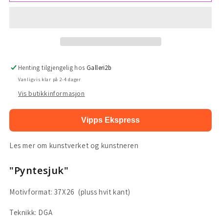
Borge
Borge
&quot;Kunsten
&quot;Kunsten
å
å
sveve&quot;
sveve&quot;
Henting tilgjengelig hos
Galleri2b
Vanligvis klar på 2-4 dager
Vis butikkinformasjon
Vipps Ekspress
Les mer om kunstverket og kunstneren
"Pyntesjuk"
Motivformat: 37X26 (pluss hvit kant)
Teknikk: DGA