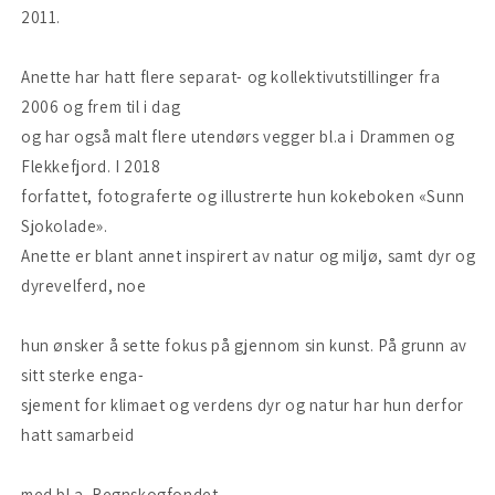
2011.
Anette har hatt flere separat- og kollektivutstillinger fra
2006 og frem til i dag
og har også malt flere utendørs vegger bl.a i Drammen og
Flekkefjord. I 2018
forfattet, fotograferte og illustrerte hun kokeboken «Sunn
Sjokolade».
Anette er blant annet inspirert av natur og miljø, samt dyr og
dyrevelferd, noe
hun ønsker å sette fokus på gjennom sin kunst. På grunn av
sitt sterke enga-
sjement for klimaet og verdens dyr og natur har hun derfor
hatt samarbeid
med bl.a. Regnskogfondet.