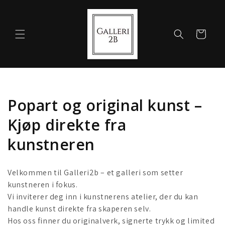
Gå videre
til
innholdet
Handlekurv
S
Popart og original kunst –
a
Kjøp direkte fra
m
kunstneren
l
Velkommen til Galleri2b – et galleri som setter
i
kunstneren i fokus.
Vi inviterer deg inn i kunstnerens atelier, der du kan
n
handle kunst direkte fra skaperen selv.
g
Hos oss finner du originalverk, signerte trykk og limited