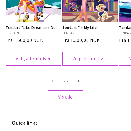
Tendart "Like Dreamers Do"
Tendart "In My Life"
Tendar
Selger:
TENDART
Selger:
TENDART
Selger
TENDA
Vanlig
Fra 1.500,00 NOK
Vanlig
Fra 1.500,00 NOK
Vanli
Fra 1
pris
pris
pris
Velg alternativer
Velg alternativer
av
1
/
12
Vis alle
Quick links