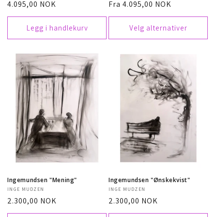
Vanlig
4.095,00 NOK
Vanlig
Fra 4.095,00 NOK
pris
pris
Legg i handlekurv
Velg alternativer
Ingemundsen "Mening"
Ingemundsen "Ønskekvist"
Selger:
INGE MUDZEN
Selger:
INGE MUDZEN
Vanlig
2.300,00 NOK
Vanlig
2.300,00 NOK
pris
pris