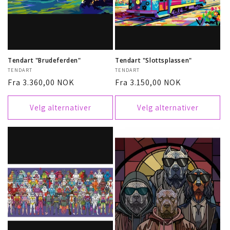
Tendart "Brudeferden"
Tendart "Slottsplassen"
Selger:
TENDART
Selger:
TENDART
Vanlig
Fra 3.360,00 NOK
Vanlig
Fra 3.150,00 NOK
pris
pris
Velg alternativer
Velg alternativer