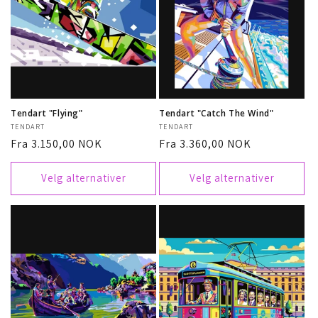
Tendart "Flying"
Tendart "Catch The Wind"
Selger:
TENDART
Selger:
TENDART
Vanlig
Fra 3.150,00 NOK
Vanlig
Fra 3.360,00 NOK
pris
pris
Velg alternativer
Velg alternativer