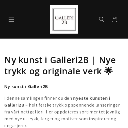
Gå videre
til
innholdet
Handlekurv
S
Ny kunst i Galleri2B | Nye
a
trykk og originale verk 🌟
m
Ny kunst i Galleri2B
l
I denne samlingen finner du den
nyeste kunsten i
i
Galleri2B
– helt ferske trykk og spennende lanseringer
fra vårt nettgalleri. Her oppdateres sortimentet jevnlig
n
med nye uttrykk, farger og motiver som inspirerer og
g
engasjerer.