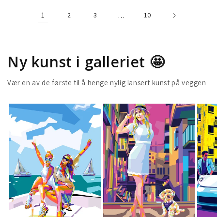
1
2
3
…
10
Ny kunst i galleriet 🤩
Vær en av de første til å henge nylig lansert kunst på veggen