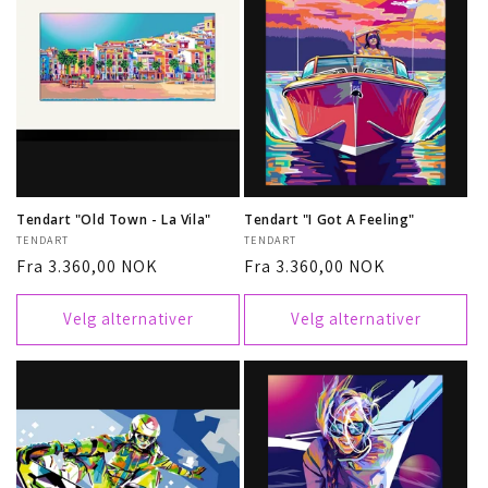
Tendart "Old Town - La Vila"
Tendart "I Got A Feeling"
Selger:
TENDART
Selger:
TENDART
Vanlig
Fra 3.360,00 NOK
Vanlig
Fra 3.360,00 NOK
pris
pris
Velg alternativer
Velg alternativer