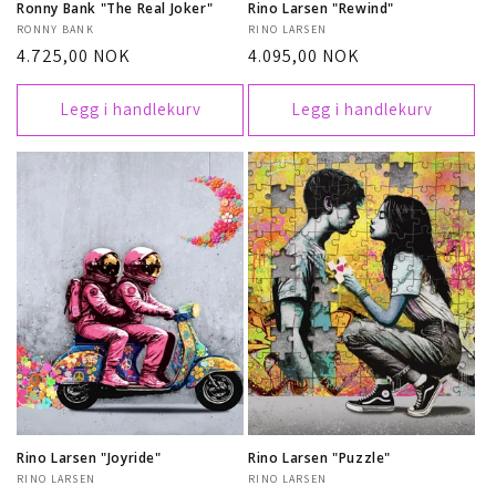
Ronny Bank "The Real Joker"
Rino Larsen "Rewind"
Selger:
RONNY BANK
Selger:
RINO LARSEN
Vanlig
4.725,00 NOK
Vanlig
4.095,00 NOK
pris
pris
Legg i handlekurv
Legg i handlekurv
Rino Larsen "Joyride"
Rino Larsen "Puzzle"
Selger:
RINO LARSEN
Selger:
RINO LARSEN