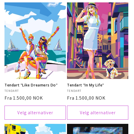
Tendart "Like Dreamers Do"
Tendart "In My Life"
Selger:
TENDART
Selger:
TENDART
Vanlig
Fra 1.500,00 NOK
Vanlig
Fra 1.500,00 NOK
pris
pris
Velg alternativer
Velg alternativer