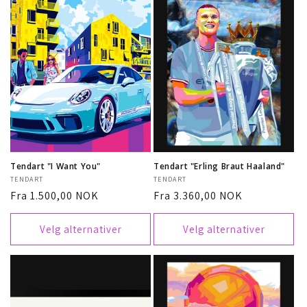
Tendart "I Want You"
Tendart "Erling Braut Haaland"
Selger:
TENDART
Selger:
TENDART
Vanlig
Fra 1.500,00 NOK
Vanlig
Fra 3.360,00 NOK
pris
pris
Velg alternativer
Velg alternativer