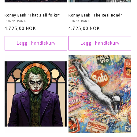
Ronny Bank "That's all folks"
Ronny Bank "The Real Bond"
Selger:
RONNY BANK
Selger:
RONNY BANK
Vanlig
4.725,00 NOK
Vanlig
4.725,00 NOK
pris
pris
Legg i handlekurv
Legg i handlekurv