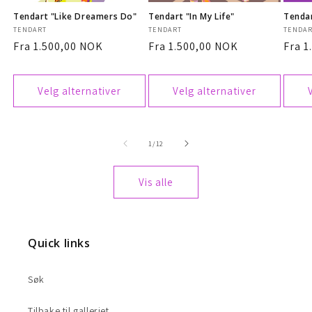
Tendart "Like Dreamers Do"
Tendart "In My Life"
Tendar
Selger:
TENDART
Selger:
TENDART
Selger
TENDA
Vanlig
Fra 1.500,00 NOK
Vanlig
Fra 1.500,00 NOK
Vanli
Fra 1
pris
pris
pris
Velg alternativer
Velg alternativer
av
1
/
12
Vis alle
Quick links
Søk
Tilbake til galleriet