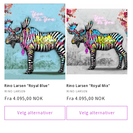
Rino Larsen "Royal Blue"
Rino Larsen "Royal Mix"
Selger:
RINO LARSEN
Selger:
RINO LARSEN
Vanlig
Fra 4.095,00 NOK
Vanlig
Fra 4.095,00 NOK
pris
pris
Velg alternativer
Velg alternativer