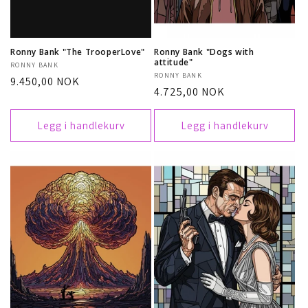
Ronny Bank "The TrooperLove"
Ronny Bank "Dogs with
attitude"
Selger:
RONNY BANK
Selger:
RONNY BANK
Vanlig
9.450,00 NOK
Vanlig
4.725,00 NOK
pris
pris
Legg i handlekurv
Legg i handlekurv