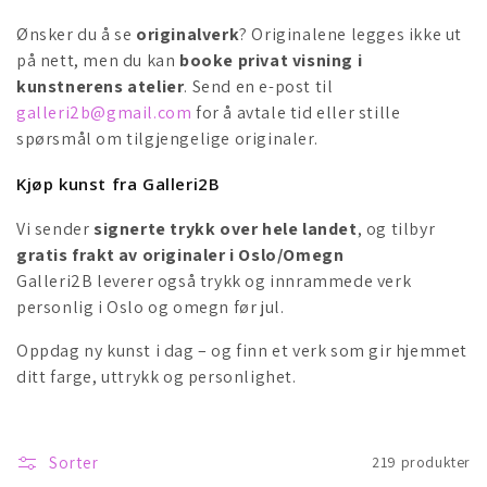
:
Ønsker du å se
originalverk
? Originalene legges ikke ut
på nett, men du kan
booke privat visning i
kunstnerens atelier
. Send en e-post til
galleri2b@gmail.com
for å avtale tid eller stille
spørsmål om tilgjengelige originaler.
Kjøp kunst fra Galleri2B
Vi sender
signerte trykk over hele landet
, og tilbyr
gratis frakt av originaler i Oslo/Omegn
Galleri2B leverer også trykk og innrammede verk
personlig i Oslo og omegn før jul.
Oppdag ny kunst i dag – og finn et verk som gir hjemmet
ditt farge, uttrykk og personlighet.
Sorter
219 produkter