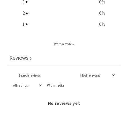
3
0
%
2
0
%
1
0
%
Write a review
Reviews
0
With media
No reviews yet