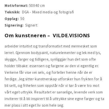
Motivformat:
50X40 cm
Teknikk:
DGA -
Mixed media og fotografi
Opplag:
50
Signering:
Signert
Om kunstneren –
VILDE.VISIONS
arbeider intuitivt og transformativt med mennesket som
lerret. Gjennom bodypaint, naturelementer og lek med lys,
skygge, farger og tidligere, synliggjør hun det som ofte
holder tilbake: essensen og fargene av den vi egentlig er.
Verkene får vise vei selv, og forteller henne når de er
ferdige. Jeg sitter kunstnerskap utforsker hun frykten for å
bli sett, og friheten som oppstår når vi tør å være tro mot
vårt eget uttrykk. Resultatet er sanselige, levende verk som
inviterer til å bli inspirert til å uttrykke sine egne farger og ta
mer plass i sitt eget liv som hele seg.