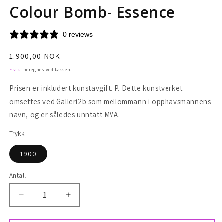
Colour Bomb- Essence
0 reviews
Vanlig
1.900,00 NOK
pris
Frakt
beregnes ved kassen.
Prisen er inkludert kunstavgift. P. Dette kunstverket
omsettes ved Galleri2b som mellommann i opphavsmannens
navn, og er således unntatt MVA.
Trykk
1900
Antall
Senk
Øk
antallet
antallet
for
for