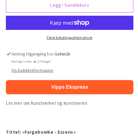
Colour
Colour
Legg i handlekurv
Bomb-
Bomb-
Essence
Essence
Flere betalingsalternativer
Henting tilgjengelig hos
Galleri2b
Vanligvis klar på 2-4 dager
Vis butikkinformasjon
Vipps Ekspress
Les mer om kunstverket og kunstneren
Tittel:
«Fargebombe - Essens»